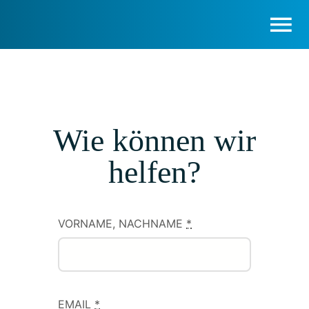
Skip
to
Tog
content
Nav
Apps
Service
Wie können wir
helfen?
Entwickler
Unternehmen
VORNAME, NACHNAME
*
Search
for:
EMAIL
*