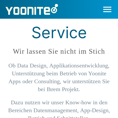
Skip
to
Tog
content
Nav
Service
Apps
Service
Wir lassen Sie nicht im Stich
Entwickler
Ob Data Design, Applikationsentwicklung,
Unterstützung beim Betrieb von Yoonite
Unternehmen
Apps oder Consulting, wir unterstützen Sie
bei Ihrem Projekt.
Search
Dazu nutzen wir unser Know-how in den
for:
Bereichen Datenmanagement, App-Design,